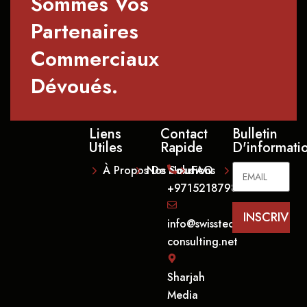
Sommes Vos
Partenaires
Commerciaux
Dévoués.
Liens
Contact
Bulletin
Utiles
Rapide
D'informati
À Propos De Nous
Nos Solutions
FAQ
Contact
+971521879838
info@swisstech-
consulting.net
Sharjah
Media